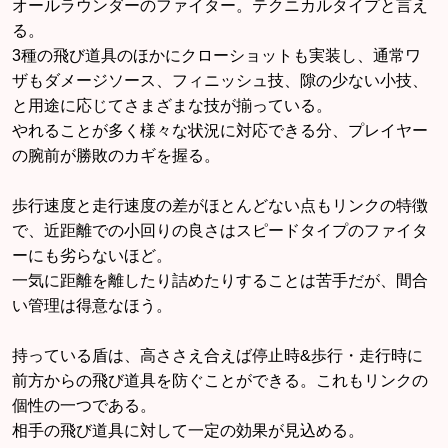
オールラウンダーのファイター。テクニカルタイプと言え
る。
3種の飛び道具のほかにクローショットも実装し、通常ワ
ザもダメージソース、フィニッシュ技、隙の少ない小技、
と用途に応じてさまざまな技が揃っている。
やれることが多く様々な状況に対応できる分、プレイヤー
の腕前が勝敗のカギを握る。
歩行速度と走行速度の差がほとんどない点もリンクの特徴
で、近距離での小回りの良さはスピードタイプのファイタ
ーにも劣らないほど。
一気に距離を離したり詰めたりすることは苦手だが、間合
い管理は得意なほう。
持っている盾は、高ささえ合えば停止時&歩行・走行時に
前方からの飛び道具を防ぐことができる。これもリンクの
個性の一つである。
相手の飛び道具に対して一定の効果が見込める。