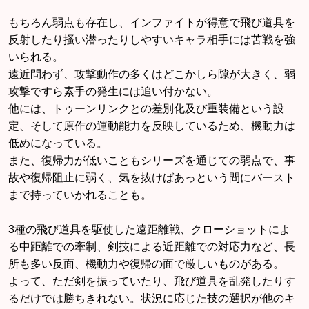
もちろん弱点も存在し、インファイトが得意で飛び道具を
反射したり掻い潜ったりしやすいキャラ相手には苦戦を強
いられる。
遠近問わず、攻撃動作の多くはどこかしら隙が大きく、弱
攻撃ですら素手の発生には追い付かない。
他には、トゥーンリンクとの差別化及び重装備という設
定、そして原作の運動能力を反映しているため、機動力は
低めになっている。
また、復帰力が低いこともシリーズを通じての弱点で、事
故や復帰阻止に弱く、気を抜けばあっという間にバースト
まで持っていかれることも。
3種の飛び道具を駆使した遠距離戦、クローショットによ
る中距離での牽制、剣技による近距離での対応力など、長
所も多い反面、機動力や復帰の面で厳しいものがある。
よって、ただ剣を振っていたり、飛び道具を乱発したりす
るだけでは勝ちきれない。状況に応じた技の選択が他のキ