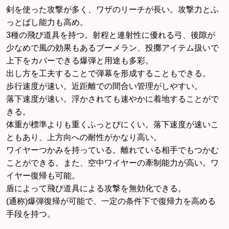
剣を使った攻撃が多く、ワザのリーチが長い。攻撃力とふ
っとばし能力も高め。
3種の飛び道具を持つ。射程と連射性に優れる弓、後隙が
少なめで風の効果もあるブーメラン、投擲アイテム扱いで
上下をカバーできる爆弾と用途も多彩。
出し方を工夫することで弾幕を形成することもできる。
歩行速度が速い。近距離での間合い管理がしやすい。
落下速度が速い。浮かされても速やかに着地することがで
きる。
体重が標準よりも重くふっとびにくい。落下速度が速いこ
ともあり、上方向への耐性がかなり高い。
ワイヤーつかみを持っている。離れている相手でもつかむ
ことができる。また、空中ワイヤーの牽制能力が高い。ワ
イヤー復帰も可能。
盾によって飛び道具による攻撃を無効化できる。
(通称)爆弾復帰が可能で、一定の条件下で復帰力を高める
手段を持つ。