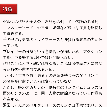
特徴
ゼルダの伝説の主人公。左利きの剣士で、伝説の退魔剣
「マスターソード」や弓矢、爆弾など様々な道具を駆使し
て冒険する。
手の甲には勇気のトライフォースと呼ばれる紋章の力が宿
っている。
プレイヤーの分身という意味合いが強いため、アクション
で掛け声を発する以外では殆ど喋らない。
作品ごとに人物・設定は異なる。これは各作品ごとに異な
った時代や世界観であるため。
しかし「世界を救う勇者」の運命を持つものが「リンク」
の名を受け継ぐところは変わっていない。
ただし、時のオカリナの子供時代のリンクとムジュラの仮
面のリンクのように、同一人物の続編となっている作品も
存在する。
通常ほとんどのゼルダシリーズのリンクは子供であり、ス