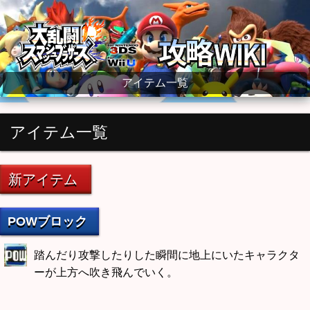
大乱闘スマッシュブラザーズ for WiiU wiki
アイテム一覧
アイテム一覧
新アイテム
POWブロック
踏んだり攻撃したりした瞬間に地上にいたキャラクタ
ーが上方へ吹き飛んでいく。