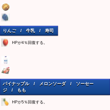
りんご / 牛乳 / 寿司
HPが4％回復する。
パイナップル / メロンソーダ / ソーセー
ジ / もも
HPが5％回復する。