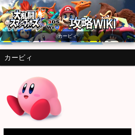
大乱闘スマッシュブラザーズ for WiiU wiki
カービィ
カービィ