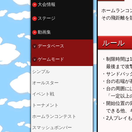
大会情報
ホームランコ
その飛距離を
ステージ
動画集
ルール
データベース
・制限時間は
ゲームモード
最後まで攻撃
シンプル
・サンドバッ
・台の右端が
オールスター
・台の周囲に
イベント戦
「一定以上の
・開始位置の
トーナメント
できる他、キ
ホームランコンテスト
・2人プレイ
スマッシュボンバー