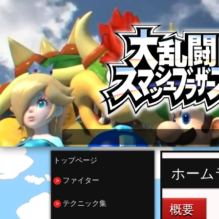
大乱闘スマッシュブラザーズ for WiiU wi
トップページ
ホーム
ファイター
テクニック集
概要