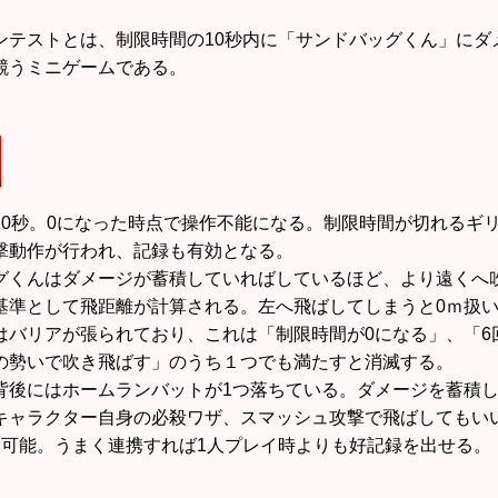
ンテストとは、制限時間の10秒内に「サンドバッグくん」にダ
競うミニゲームである。
10秒。0になった時点で操作不能になる。制限時間が切れるギ
動作が行われ、記録も有効となる。
グくんはダメージが蓄積していればしているほど、より遠くへ
基準として飛距離が計算される。左へ飛ばしてしまうと0ｍ扱
はバリアが張られており、これは「制限時間が0になる」、「6
勢いで吹き飛ばす」のうち１つでも満たすと消滅する。
背後にはホームランバットが1つ落ちている。ダメージを蓄積
ャラクター自身の必殺ワザ、スマッシュ攻撃で飛ばしてもい
も可能。うまく連携すれば1人プレイ時よりも好記録を出せる。